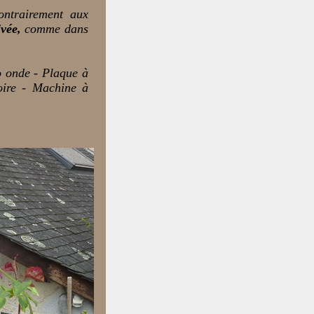
ntrairement aux
ivée,
comme dans
o onde - Plaque à
loire - Machine à