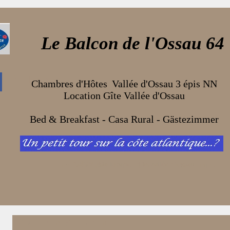
Le Balcon de l'Ossau 64
UNE DEMEURE DE CHARME :"Sud-Ouest MAG"
Gîte Laruns
Chambres d'Hôtes
Vallée d'Ossau 3 épis NN
de charme en
Location Gîte Vallée d'Ossau
Bed & Breakfast - Casa Rural - Gästezimmer
ANCV gîte laruns - gîte vallée d'ossau
Chambres d'hotes Laruns - chambre d'hotes Laruns
Gîte Laruns - gite Laruns