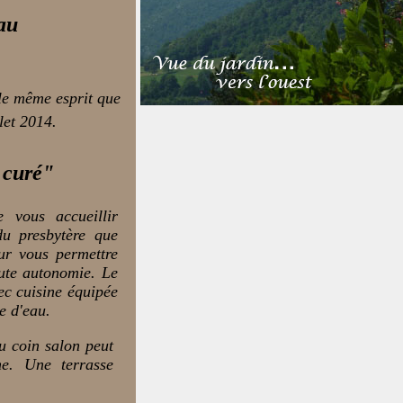
au
 le même esprit que
let 2014.
 curé"
 vous accueillir
du presbytère que
r vous permettre
ute autonomie. Le
ec cuisine équipée
e d'eau.
u coin salon peut
ne. Une terrasse